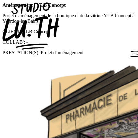
Skip
Aménagement · YLB Concept
to
Projet d'aménagement de la boutique et de la vitrine YLB Concept à
content
Yverdon-les-Bains.
CLIENT: YLB Concept
COLLAB': -
PRESTATION(S): Projet d'aménagement