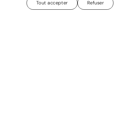
Tout accepter
Refuser
Contact
info@studioluth.ch
079 954 35 25
rue du Village 27
1424 Champagne
avenue de l’église-anglaise 2
1006 Lausanne
instagram
Politique de confidentiali